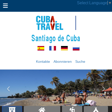
Select Language
▼
Santiago de Cuba
Kontakte
Abonnieren
Suche
‹
›