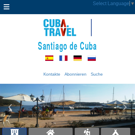
Select Language
▼
Santiago de Cuba
Kontakte
Abonnieren
Suche
‹
›