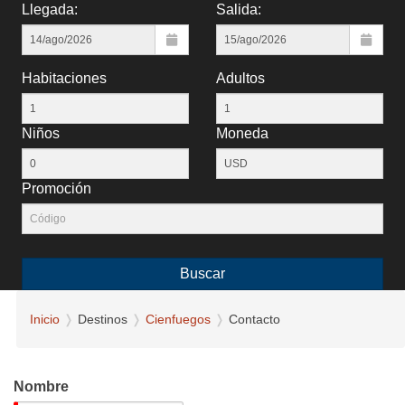
Llegada:
Salida:
Habitaciones
Adultos
Niños
Moneda
Promoción
Buscar
Inicio
Destinos
Cienfuegos
Contacto
Nombre