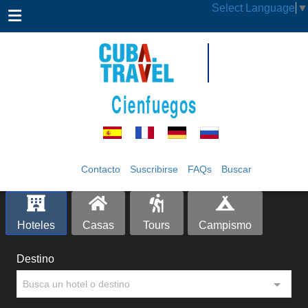
Select Language
▼
Cienfuegos
Contacto
Suscribirse
FAQs
Buscar
Hoteles
Casas
Tours
Campismo
Destino
Busca un hotel o destino