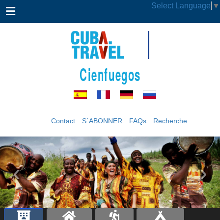
Select Language
▼
Cienfuegos
Contact
S´ABONNER
FAQs
Recherche
‹
›