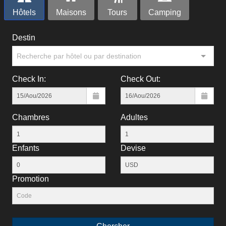
Hôtels
Maisons
Tours
Camping
Destin
Recherche par hôtel ou par destination
Check In:
Check Out:
Chambres
Adultes
Enfants
Devise
Рromotion