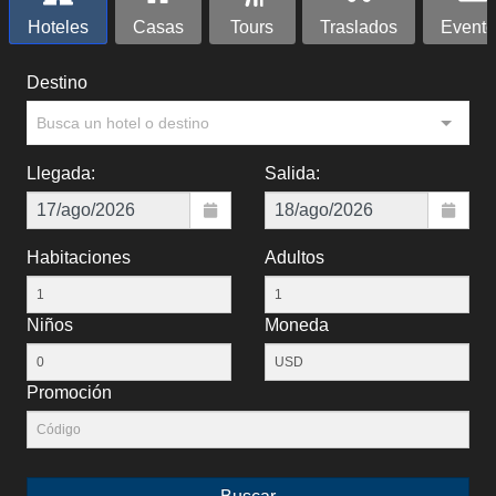
Hoteles
Casas
Tours
Traslados
Evento
Destino
Busca un hotel o destino
Llegada:
Salida:
Habitaciones
Adultos
Niños
Moneda
Promoción