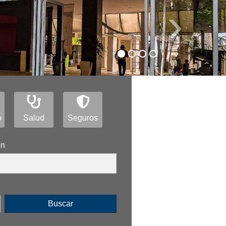
›
o
Salud
Seguros
ón
Buscar