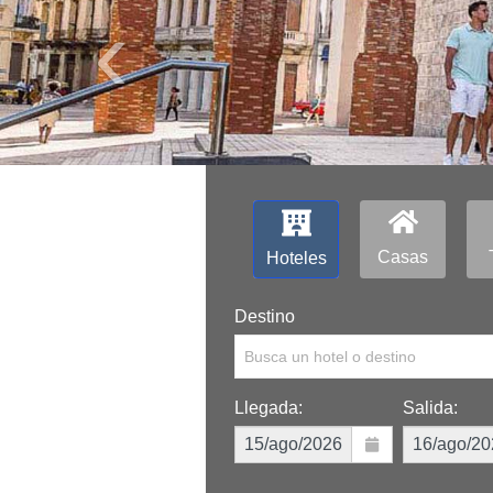
‹
Casas
Hoteles
Destino
Busca un hotel o destino
Llegada:
Salida: