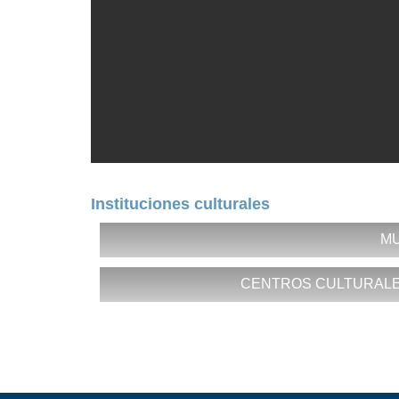
Instituciones culturales
M
CENTROS CULTURALES
http://habanacultural.ohc.cu/?page_id=103
*
Museo de la Ciudad
http://habanacultural.ohc.cu/?page_id=103
Fundación: 18 de octubre de 1968
*
Casa de la Música de Miramar
, Avenida 35
Colecciones: Historia, armas, documentos, ar
Teléfono(s): 204 0447, 202 6147