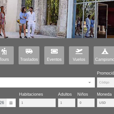
Tours
Traslados
Eventos
Vuelos
Campism
Promoci
Habitaciones
Adultos
Niños
Moneda