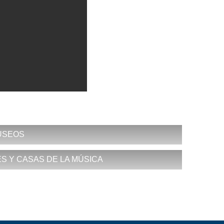
USEOS
 Y CASAS DE LA MÚSICA
 esq. a 20, Miramar, Playa.
tes plásticas y artes decorativas.