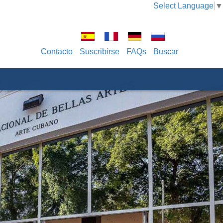
Select Language
▼
Contacto
Suscribirse
FAQs
Buscar