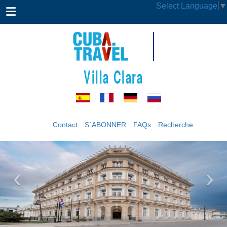
Select Language
▼
Villa Clara
Contact
S´ABONNER
FAQs
Recherche
‹
›