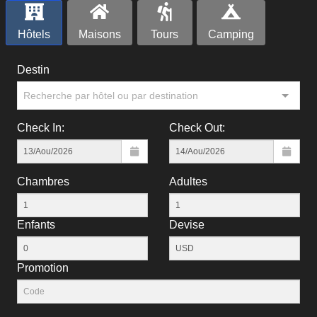
Hôtels
Maisons
Tours
Camping
Destin
Recherche par hôtel ou par destination
Check In:
Check Out:
Chambres
Adultes
Enfants
Devise
Рromotion