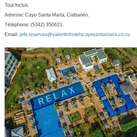
Tout Inclus.
Adresse: Cayo Santa María, Caibarién.
Téléphone: (5342) 350621.
Email:
jefe.reservas@valentinhotelscayosantamaria.co.cu