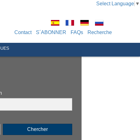
Select Language
▼
Contact
S´ABONNER
FAQs
Recherche
QUES
n
Chercher