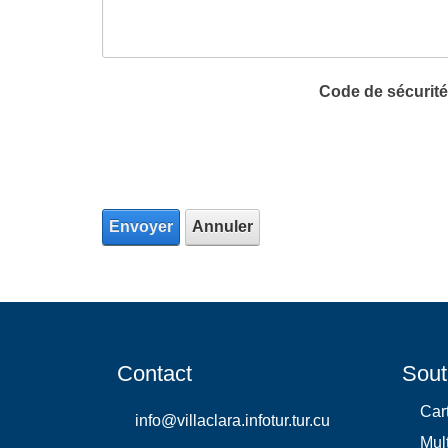
Code de sécurité
Envoyer
Annuler
Contact
Sout
Car
info@villaclara.infotur.tur.cu
Mul