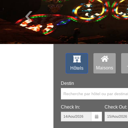
‹
Maisons
Hôtels
Destin
Recherche par hôtel ou par destina
Check In:
Check Out: