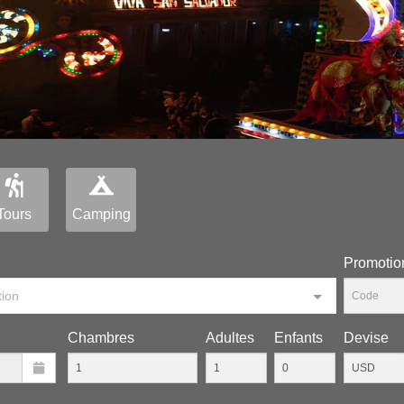
Tours
Camping
Рromotio
tion
Chambres
Adultes
Enfants
Devise