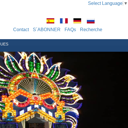
Select Language
▼
Contact
S´ABONNER
FAQs
Recherche
QUES