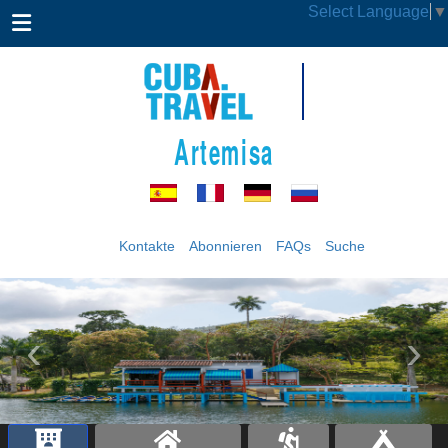
Select Language
▼
Artemisa
Kontakte
Abonnieren
FAQs
Suche
‹
›