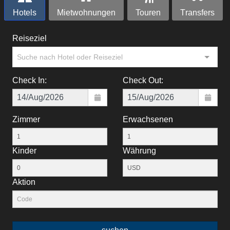
Hotels
Mietwohnungen
Touren
Тransfers
Reiseziel
Suche nach Hotel oder Reiseziel
Check In:
Check Out:
Zimmer
Erwachsenen
Kinder
Währung
Aktion