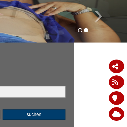
›
suchen