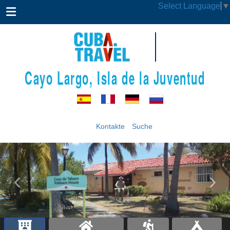
Select Language
▼
Cayo Largo, Isla de la Juventud
Kontakte
Suche
‹
›