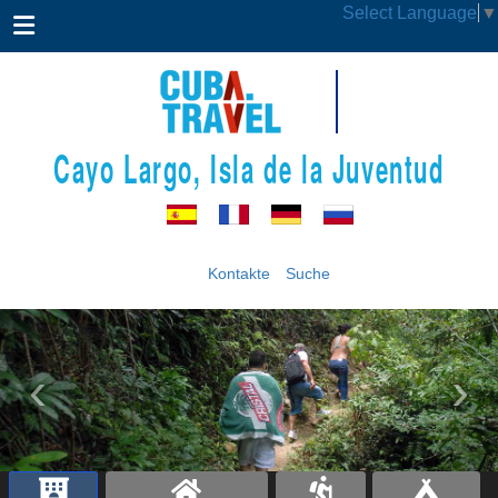
Select Language
▼
Cayo Largo, Isla de la Juventud
Kontakte
Suche
‹
›