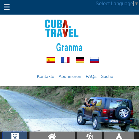
Select Language
▼
Granma
Kontakte
Abonnieren
FAQs
Suche
‹
›