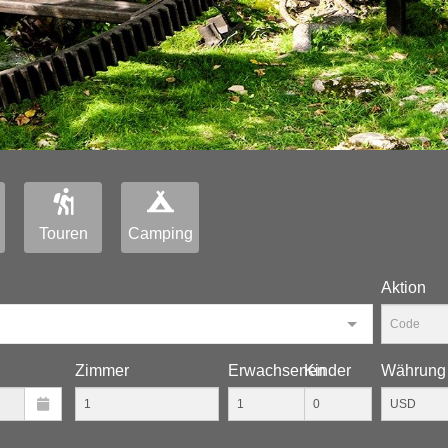
Touren
Camping
Aktion
Zimmer
Erwachsenen
Kinder
Währung