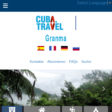
Select Language
▼
Granma
Kontakte
Abonnieren
FAQs
Suche
‹
›