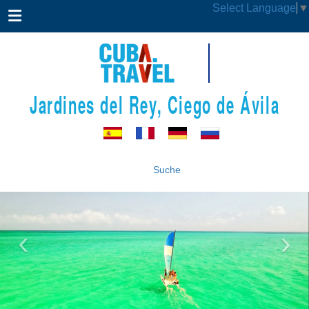
Select Language
▼
Jardines del Rey, Ciego de Ávila
Suche
‹
›