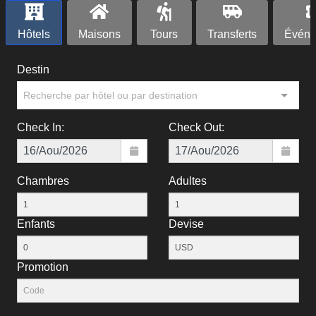
Hôtels
Maisons
Tours
Transferts
Événe
Destin
Recherche par hôtel ou par destination
Check In:
Check Out:
Chambres
Adultes
Enfants
Devise
Рromotion