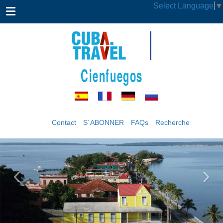
Select Language
▼
Cienfuegos
Contact
S´ABONNER
FAQs
Recherche
‹
›