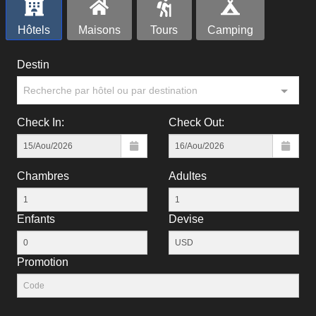
Hôtels
Maisons
Tours
Camping
Destin
Recherche par hôtel ou par destination
Check In:
Check Out:
Chambres
Adultes
Enfants
Devise
Рromotion