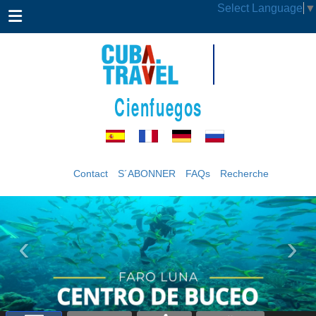
Select Language
▼
Cienfuegos
Contact
S´ABONNER
FAQs
Recherche
‹
›