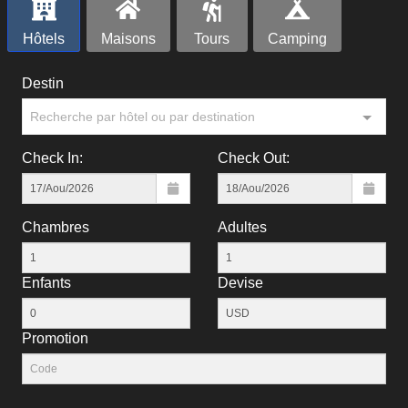
Hôtels
Maisons
Tours
Camping
Destin
Recherche par hôtel ou par destination
Check In:
Check Out:
Chambres
Adultes
Enfants
Devise
Рromotion