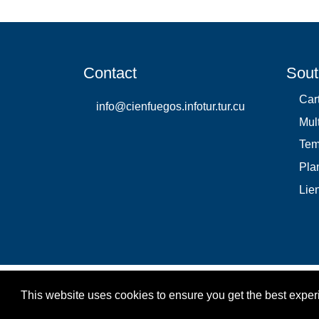
Contact
Sout
Car
info@cienfuegos.infotur.tur.cu
Mul
Te
Plan
Lie
This website uses cookies to ensure you get the best expe