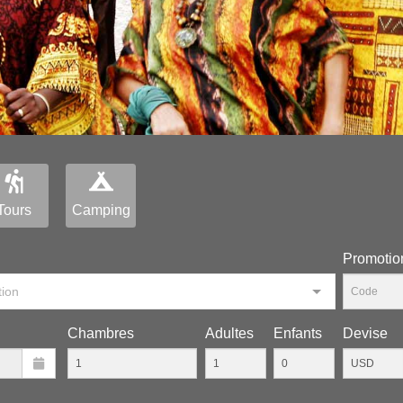
Tours
Camping
Рromotio
tion
Chambres
Adultes
Enfants
Devise