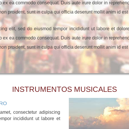
uip ex ea commodo consequat. Duis aute irure dolor in reprehender
non proident, sunt in culpa qui officia deserunt mollit anim id es
cing elit, sed do eiusmod tempor incididunt ut labore et dol
uip ex ea commodo consequat. Duis aute irure dolor in reprehender
non proident, sunt in culpa qui officia deserunt mollit anim id es
INSTRUMENTOS MUSICALES
RO
amet, consectetur adipiscing
empor incididunt ut labore et