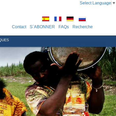
Select Language
▼
Contact
S´ABONNER
FAQs
Recherche
IQUES