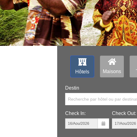
‹
Maisons
Hôtels
Destin
Recherche par hôtel ou par destina
Check In:
Check Out: