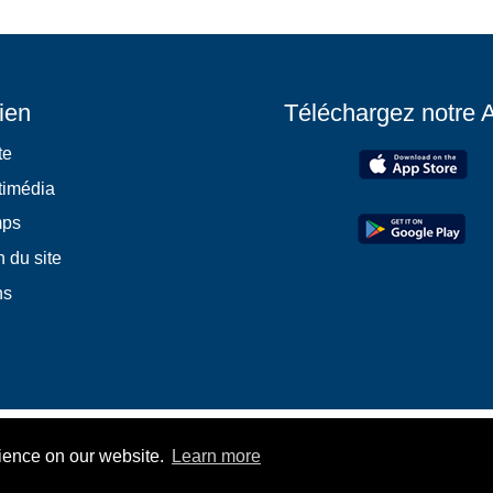
ien
Téléchargez notre 
te
timédia
mps
 du site
ns
rience on our website.
Learn more