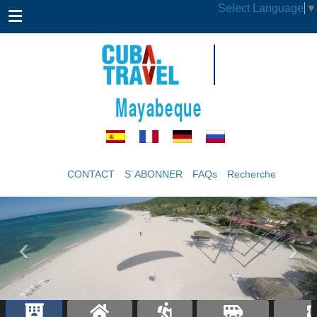
Select Language
▼
Mayabeque
CONTACT
S´ABONNER
FAQs
Recherche
‹
›