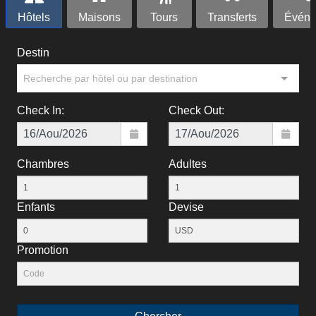
Hôtels
Maisons
Tours
Transferts
Événe
Destin
Recherche par hôtel ou par destination
Check In:
Check Out:
Chambres
Adultes
Enfants
Devise
Рromotion