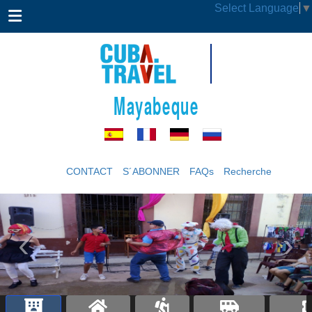
Select Language
▼
Mayabeque
CONTACT
S´ABONNER
FAQs
Recherche
‹
›