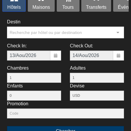
Hôtels
Maisons
Tours
Transferts
Événe
Destin
Recherche par hôtel ou par destination
Check In:
Check Out:
Chambres
Adultes
Enfants
Devise
Рromotion