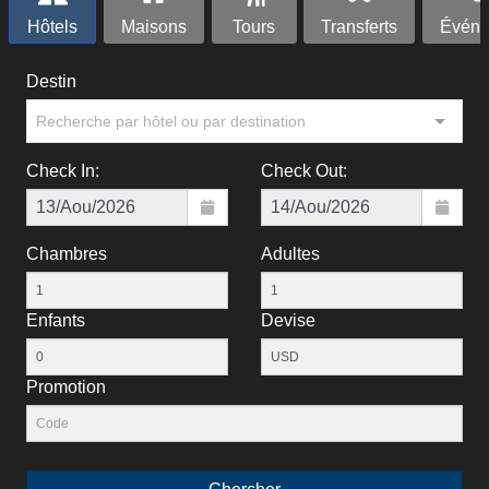
Hôtels
Maisons
Tours
Transferts
Événe
Destin
Recherche par hôtel ou par destination
Check In:
Check Out:
Chambres
Adultes
Enfants
Devise
Рromotion