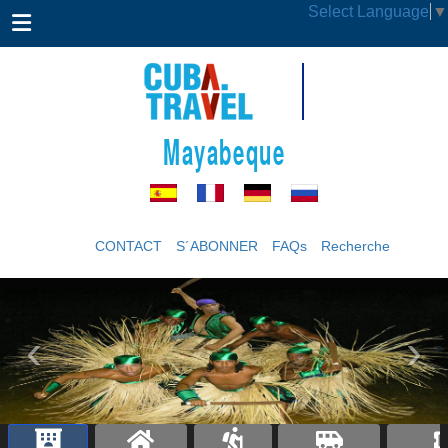
Select Language
▼
Mayabeque
CONTACT
S´ABONNER
FAQs
Recherche
‹
›