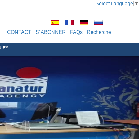
Select Language
▼
CONTACT
S´ABONNER
FAQs
Recherche
QUES