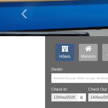
‹
Maisons
Hôtels
Destin
Recherche par hôtel ou par destina
Check In:
Check Out: