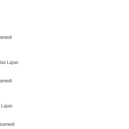
samedi
las Lajas
samedi
 Lajas
à samedi