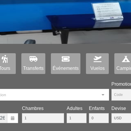
Tours
Transferts
Événements
Vuelos
Campi
Рromotio
tion
Chambres
Adultes
Enfants
Devise