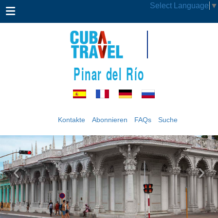
Select Language
▼
Pinar del Río
Kontakte
Abonnieren
FAQs
Suche
‹
›