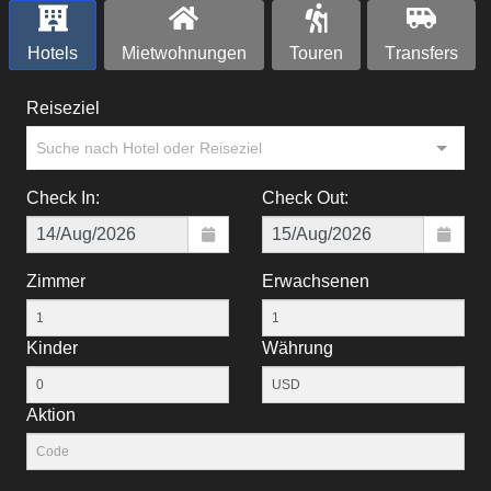
Hotels
Mietwohnungen
Touren
Тransfers
Reiseziel
Suche nach Hotel oder Reiseziel
Check In:
Check Out:
Zimmer
Erwachsenen
Kinder
Währung
Aktion