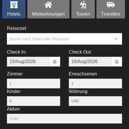
Hotels
Mietwohnungen
Touren
Тransfers
Reiseziel
Suche nach Hotel oder Reiseziel
Check In:
Check Out:
Zimmer
Erwachsenen
Kinder
Währung
Aktion