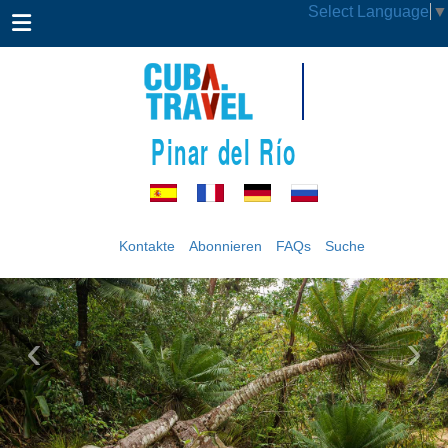
Select Language
▼
Pinar del Río
Kontakte
Abonnieren
FAQs
Suche
‹
›