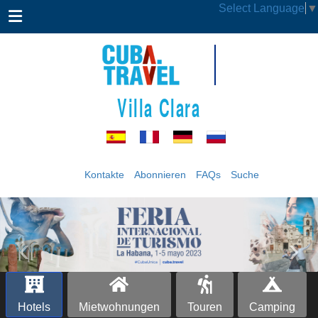
Select Language
▼
Villa Clara
Kontakte
Abonnieren
FAQs
Suche
‹
›
Hotels
Mietwohnungen
Touren
Camping