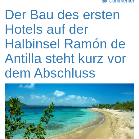
Commenter
Der Bau des ersten
Hotels auf der
Halbinsel Ramón de
Antilla steht kurz vor
dem Abschluss