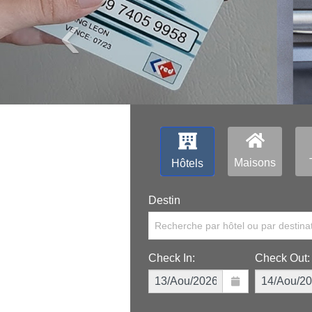
‹
Maisons
Hôtels
Destin
Recherche par hôtel ou par destina
Check In:
Check Out: