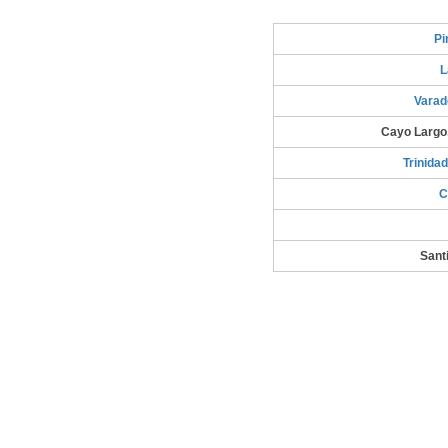
Pi
L
Varad
Cayo Largo,
Trinidad
C
Sant