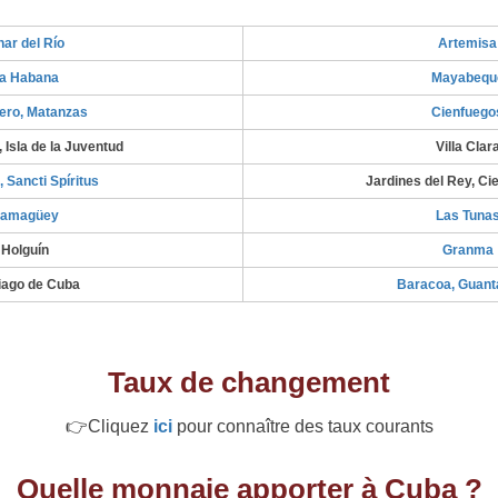
nar del Río
Artemisa
a Habana
Mayabequ
ero, Matanzas
Cienfuego
 Isla de la Juventud
Villa Clar
, Sancti Spíritus
Jardines del Rey, Ci
amagüey
Las Tuna
Holguín
Granma
iago de Cuba
Baracoa, Guan
Taux de changement
👉Cliquez
ici
pour connaître des taux courants
Quelle monnaie apporter à Cuba ?