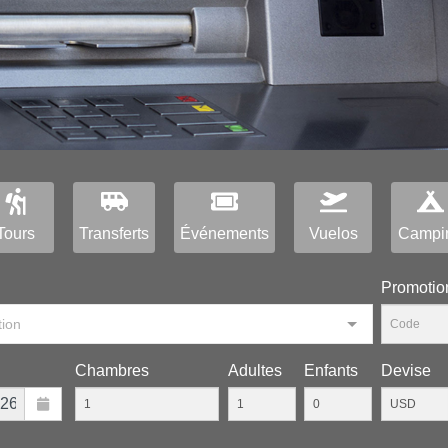
Tours
Transferts
Événements
Vuelos
Campi
Рromotio
tion
Chambres
Adultes
Enfants
Devise