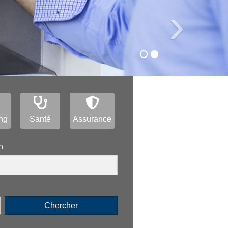
›
ng
Santé
Assurance
n
Chercher