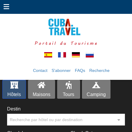
Portail du Tourisme
Contact
S'abonner
FAQs
Recherche
Hôtels
Maisons
Tours
Camping
Destin
Recherche par hôtel ou par destination