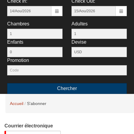
Check In:
Check Out:
Chambres
Adultes
Enfants
Devise
Рromotion
Chercher
Accueil
S'abonner
Courrier électronique