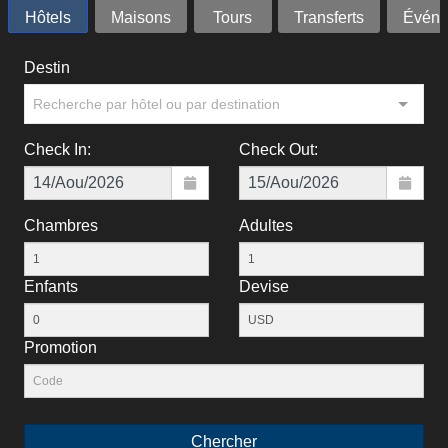
Hôtels
Maisons
Tours
Transferts
Événe
Destin
Recherche par hôtel ou par destination
Check In:
Check Out:
Chambres
Adultes
Enfants
Devise
Рromotion
Chercher