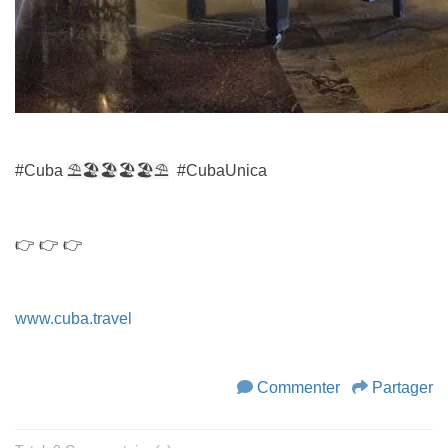
#Cuba
⛱
🏖️🏖
🏖️
🏖️
⛱
#CubaUnica
👉 👉 👉
www.cuba.travel
Commenter
Partager