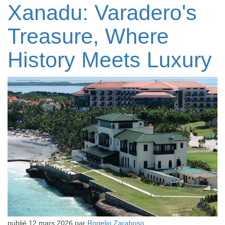
Xanadu: Varadero's
Treasure, Where
History Meets Luxury
publié
12 mars 2026
par
Rogelio Zaraboso