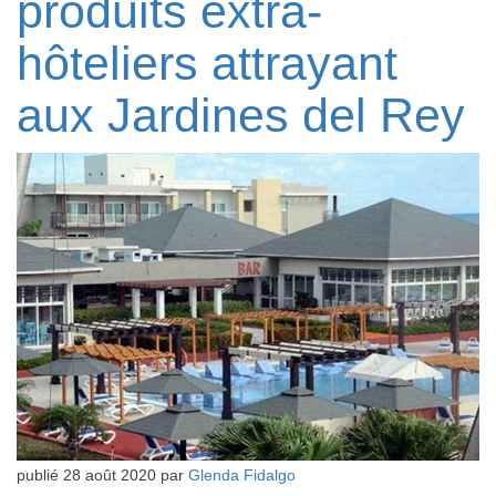
produits extra-
hôteliers attrayant
aux Jardines del Rey
publié
28 août 2020
par
Glenda Fidalgo