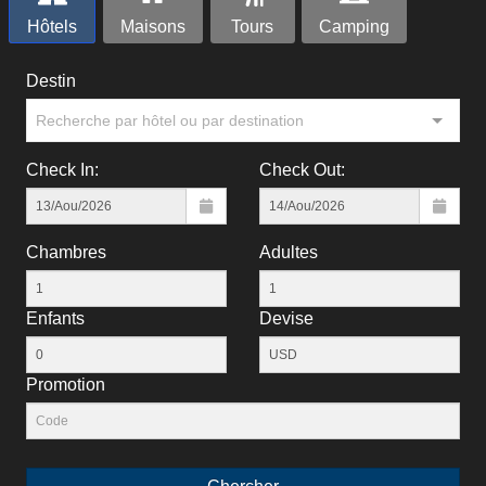
Hôtels
Maisons
Tours
Camping
Destin
Recherche par hôtel ou par destination
Check In:
Check Out:
Chambres
Adultes
Enfants
Devise
Рromotion