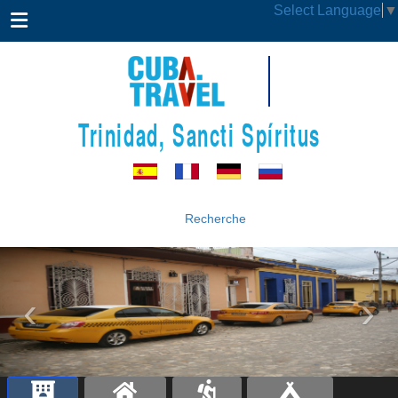
Select Language
▼
Trinidad, Sancti Spíritus
Recherche
‹
›