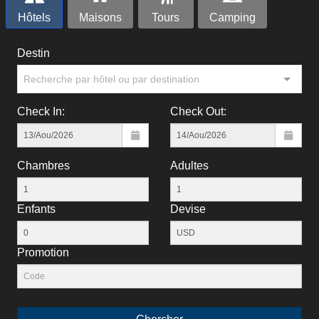
Hôtels
Maisons
Tours
Camping
Destin
Recherche par hôtel ou par destination
Check In:
Check Out:
Chambres
Adultes
Enfants
Devise
Рromotion