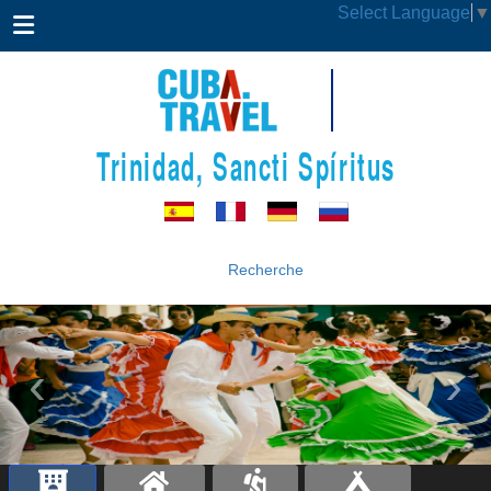
Select Language
▼
Trinidad, Sancti Spíritus
Recherche
‹
›