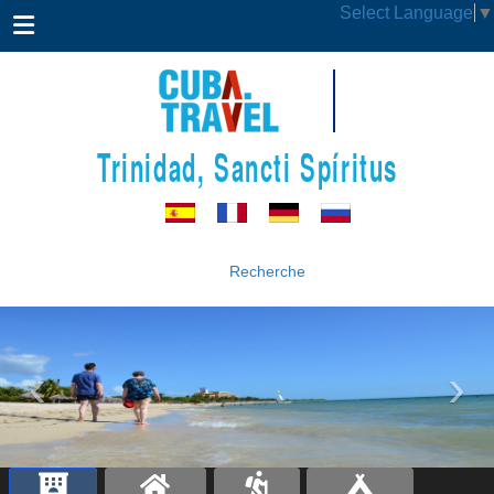
Select Language
▼
Trinidad, Sancti Spíritus
Recherche
‹
›