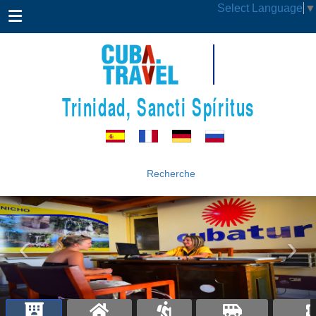
Select Language
▼
Trinidad, Sancti Spíritus
Recherche
‹
›