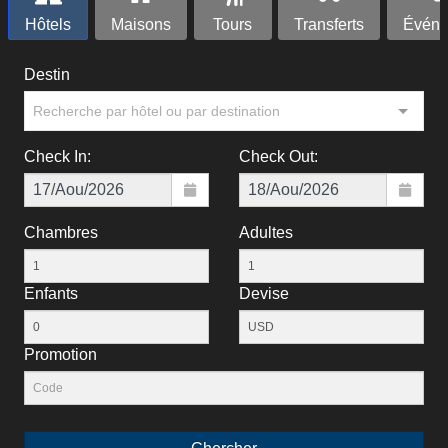
Hôtels
Maisons
Tours
Transferts
Événe
Destin
Recherche par hôtel ou par destination
Check In:
Check Out:
Chambres
Adultes
Enfants
Devise
Рromotion