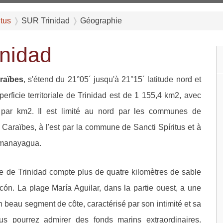
itus
SUR Trinidad
Géographie
inidad
araïbes
, s'étend du 21°05´ jusqu'à 21°15´ latitude nord et
perficie territoriale de Trinidad est de 1 155,4 km2, avec
 par km2. Il est limité au nord par les communes de
araïbes, à l'est par la commune de Sancti Spíritus et à
umanayagua.
te de Trinidad compte plus de quatre kilomètres de sable
ncón. La plage María Aguilar, dans la partie ouest, a une
n beau segment de côte, caractérisé par son intimité et sa
ous pourrez admirer des fonds marins extraordinaires.