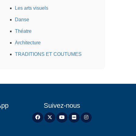
Les arts visuels
Danse
Théatre
Architecture
TRADITIONS ET COUTUMES
App
Suivez-nous