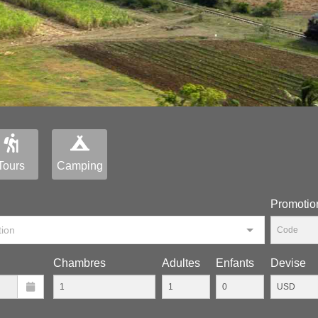
Tours
Camping
Рromotio
tion
Chambres
Adultes
Enfants
Devise