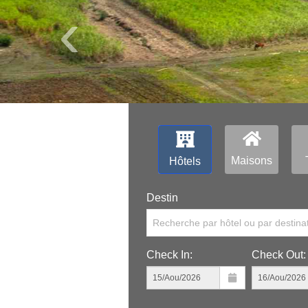
‹
Maisons
Hôtels
Destin
Recherche par hôtel ou par destina
Check In:
Check Out: