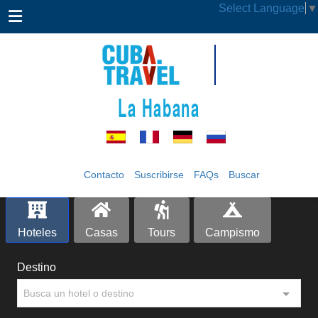
Select Language
▼
La Habana
Contacto
Suscribirse
FAQs
Buscar
Hoteles
Casas
Tours
Campismo
Destino
Busca un hotel o destino