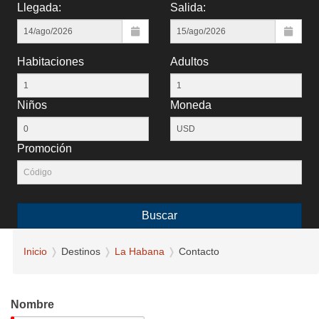
Llegada:
Salida:
Habitaciones
Adultos
Niños
Moneda
Promoción
Buscar
Inicio
Destinos
La Habana
Contacto
Nombre