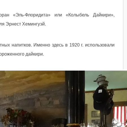
оран «Эль-Флоридита» или «Колыбель Дайкири»,
ля Эрнест Хемингуэй.
тных напитков. Именно здесь в 1920 г. использовали
ороженного дайкири.
«
Х