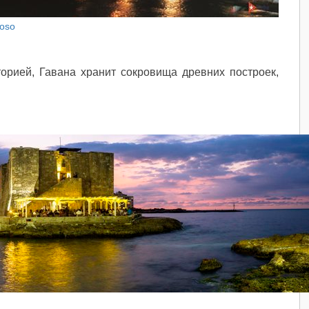
boso
орией, Гавана хранит сокровища древних построек,