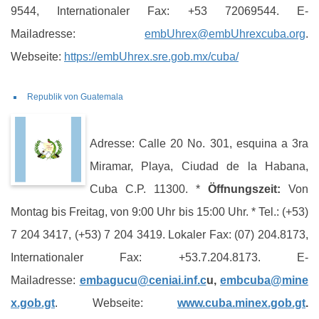
9544, Internationaler Fax: +53 72069544. E-
Mailadresse:
embUhrex@embUhrexcuba.org
.
Webseite:
https://embUhrex.sre.gob.mx/cuba/
Republik von Guatemala
Adresse: Calle 20 No. 301, esquina a 3ra
Miramar, Playa, Ciudad de la Habana,
Cuba C.P. 11300. *
Öffnungszeit:
Von
Montag bis Freitag, von 9:00 Uhr bis 15:00 Uhr. * Tel.: (+53)
7 204 3417, (+53) 7 204 3419. Lokaler Fax: (07) 204.8173,
Internationaler Fax: +53.7.204.8173. E-
Mailadresse:
embagucu@ceniai.inf.c
u,
embcuba@mine
x.gob.gt
. Webseite:
www.cuba.minex.gob.gt
.