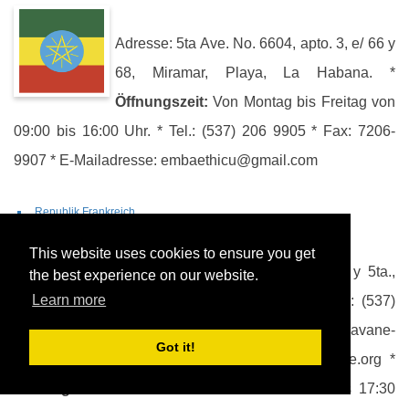
Adresse: 5ta Ave. No. 6604, apto. 3, e/ 66 y
68, Miramar, Playa, La Habana. *
Öffnungszeit:
Von Montag bis Freitag von
09:00 bis 16:00 Uhr. * Tel.: (537) 206 9905 * Fax: 7206-
9907 * E-Mailadresse: embaethicu@gmail.com
Republik Frankreich
This website uses cookies to ensure you get
Adresse: Calle 14 No.312 e/ 3ra. y 5ta.,
the best experience on our website.
Learn more
Miramar, Playa, La Habana. * Tel.: (537)
2013131 * E-mail: cad.la-havane-
Got it!
amba@diplomatie.gouv.fr Webseite: cu.ambafrance.org *
Öffnungszeit:
08:30 bis 13:00 Uhr und 14:00 bis 17:30