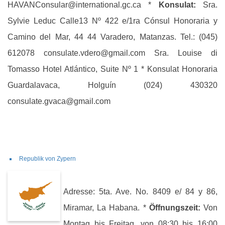
HAVANConsular@international.gc.ca *
Konsulat:
Sra.
Sylvie Leduc Calle13 Nº 422 e/1ra Cónsul Honoraria y
Camino del Mar, 44 44 Varadero, Matanzas. Tel.: (045)
612078 consulate.vdero@gmail.com Sra. Louise di
Tomasso Hotel Atlántico, Suite Nº 1 * Konsulat Honoraria
Guardalavaca, Holguín (024) 430320
consulate.gvaca@gmail.com
Republik von Zypern
Adresse: 5ta. Ave. No. 8409 e/ 84 y 86,
Miramar, La Habana. *
Öffnungszeit:
Von
Montag bis Freitag, von 08:30 bis 16:00