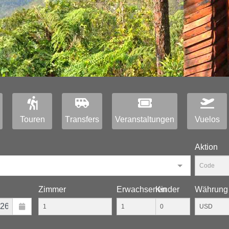
Touren
Тransfers
Veranstaltungen
Vuelos
Aktion
Zimmer
Erwachsenen
Kinder
Währung