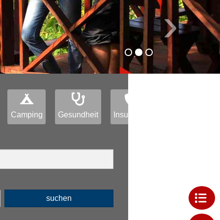
›
Camping
Gesundheit
Insurance
suchen