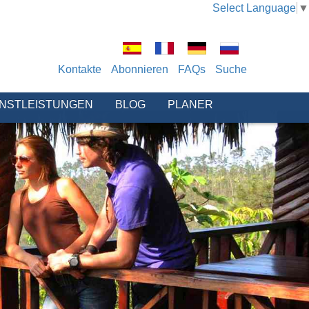
Select Language
▼
Kontakte
Abonnieren
FAQs
Suche
ENSTLEISTUNGEN
BLOG
PLANER