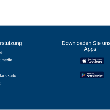
rstützung
Downloaden Sie un
Apps
te
timedia
elandkarte
k