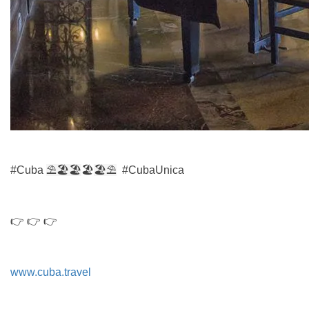
#Cuba
⛱
🏖️🏖
🏖️
🏖️
⛱
#CubaUnica
👉 👉 👉
www.cuba.travel