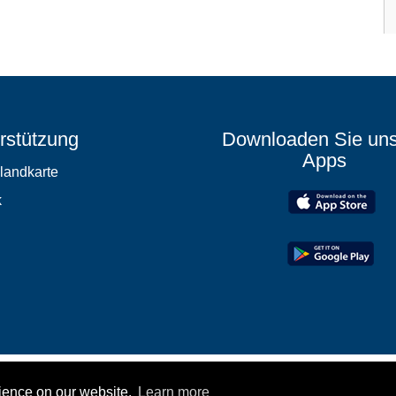
rstützung
Downloaden Sie un
Apps
elandkarte
k
rience on our website.
Learn more