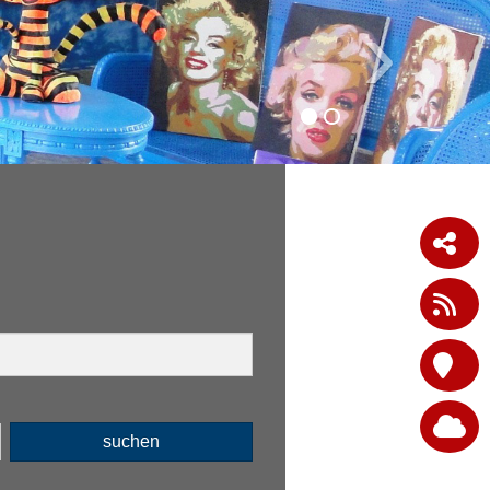
›
suchen