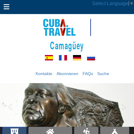
Select Language
▼
Camagüey
Kontakte
Abonnieren
FAQs
Suche
‹
›