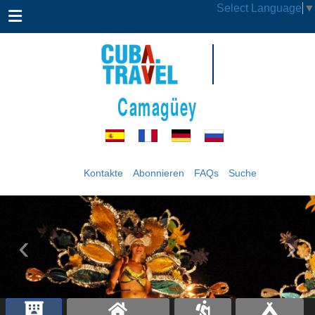
Select Language
▼
Camagüey
Kontakte
Abonnieren
FAQs
Suche
‹
›