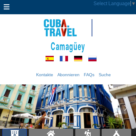
Select Language
▼
Camagüey
Kontakte
Abonnieren
FAQs
Suche
‹
›